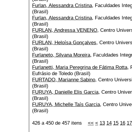
Furlan, Alessandra Cristina
, Faculdades Inte
(Brasil)
Furlan, Alessandra Cristina
, Faculdades Inte
(Brasil)
FURLAN, Andressa VENENO
, Centro Univer
(Brasil)
FURLAN, Heloísa Gonçalves
, Centro Univers
(Brasil)
Furlaneto, Silvana Moreira
, Faculdades Integ
(Brasil)
Furlanetti, Maria Peregrina de Fátima Rotta
, 
Eufrásio de Toledo (Brasil)
FURTADO, Marianne Sabino
, Centro Univers
(Brasil)
FURUYA, Danielle Elis Garcia
, Centro Univer
(Brasil)
FURUYA, Michelle Taís Garcia
, Centro Unive
(Brasil)
426 a 450 de 457 itens
<<
<
13
14
15
16
17