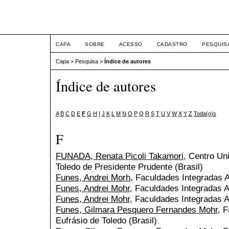
ETIC
CAPA
SOBRE
ACESSO
CADASTRO
PESQUIS
Capa
>
Pesquisa
>
Índice de autores
Índice de autores
A
B
C
D
E
F
G
H
I
J
K
L
M
N
O
P
Q
R
S
T
U
V
W
X
Y
Z
Toda(o)s
F
FUNADA, Renata Picoli Takamori
, Centro Uni
Toledo de Presidente Prudente (Brasil)
Funes, Andrei Morh
, Faculdades Integradas A
Funes, Andrei Mohr
, Faculdades Integradas A
Funes, Andrei Mohr
, Faculdades Integradas A
Funes, Gilmara Pesquero Fernandes Mohr
, 
Eufrásio de Toledo (Brasil)