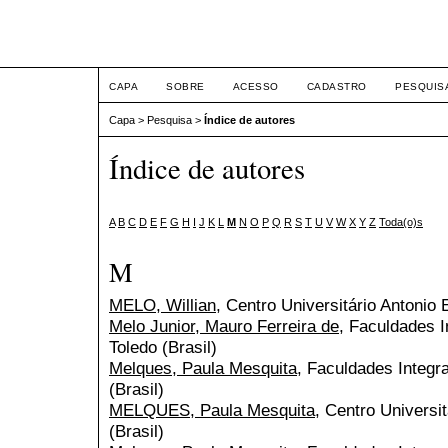
ETIC
CAPA
SOBRE
ACESSO
CADASTRO
PESQUIS
Capa
>
Pesquisa
>
Índice de autores
Índice de autores
A
B
C
D
E
F
G
H
I
J
K
L
M
N
O
P
Q
R
S
T
U
V
W
X
Y
Z
Toda(o)s
M
MELO, Willian
, Centro Universitário Antonio 
Melo Junior, Mauro Ferreira de
, Faculdades I
Toledo (Brasil)
Melques, Paula Mesquita
, Faculdades Integr
(Brasil)
MELQUES, Paula Mesquita
, Centro Universi
(Brasil)