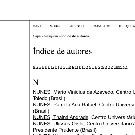
ETIC
CAPA
SOBRE
ACESSO
CADASTRO
PESQUIS
Capa
>
Pesquisa
>
Índice de autores
Índice de autores
A
B
C
D
E
F
G
H
I
J
K
L
M
N
O
P
Q
R
S
T
U
V
W
X
Y
Z
Toda(o)s
N
NUNES, Mário Vinicius de Azevedo
, Centro 
Toledo (Brasil)
NUNES, Pamela Ana Rafael
, Centro Universi
(Brasil)
NUNES, Thainá Andrade
, Centro Universitári
NUNES, Ulisses Oishi
, Centro Universitário 
Presidente Prudente (Brasil)