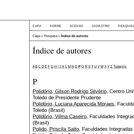
ETIC
CAPA
SOBRE
ACESSO
CADASTRO
PESQUIS
Capa
>
Pesquisa
>
Índice de autores
Índice de autores
A
B
C
D
E
F
G
H
I
J
K
L
M
N
O
P
Q
R
S
T
U
V
W
X
Y
Z
Toda(o)s
P
Polidório, Gilson Rodrigo Silvério
, Centro Uni
Toledo de Presidente Prudente
Polidório, Luciana Aparecida Moraes
, Faculd
Toledo (Brasil)
Polidório, Vilma Caseiro
, Faculdades Integra
(Brasil)
Polido, Priscila Saito
, Faculdades Integradas 