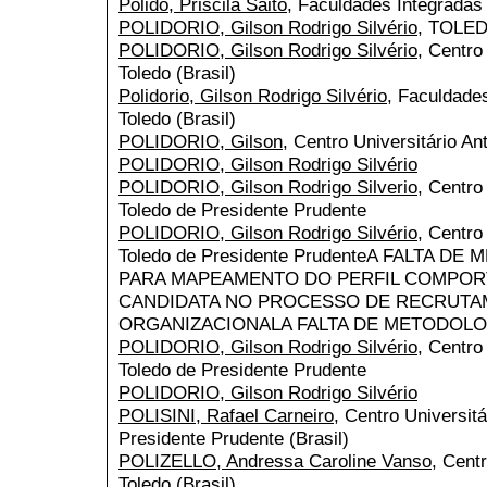
Polido, Priscila Saito
, Faculdades Integradas 
POLIDORIO, Gilson Rodrigo Silvério
, TOLED
POLIDORIO, Gilson Rodrigo Silvério
, Centro
Toledo (Brasil)
Polidorio, Gilson Rodrigo Silvério
, Faculdade
Toledo (Brasil)
POLIDORIO, Gilson
, Centro Universitário An
POLIDORIO, Gilson Rodrigo Silvério
POLIDORIO, Gilson Rodrigo Silverio
, Centro
Toledo de Presidente Prudente
POLIDORIO, Gilson Rodrigo Silvério
, Centro
Toledo de Presidente PrudenteA FALTA 
PARA MAPEAMENTO DO PERFIL COMPOR
CANDIDATA NO PROCESSO DE RECRUTA
ORGANIZACIONALA FALTA DE METODOL
POLIDORIO, Gilson Rodrigo Silvério
, Centro
Toledo de Presidente Prudente
POLIDORIO, Gilson Rodrigo Silvério
POLISINI, Rafael Carneiro
, Centro Universit
Presidente Prudente (Brasil)
POLIZELLO, Andressa Caroline Vanso
, Cent
Toledo (Brasil)