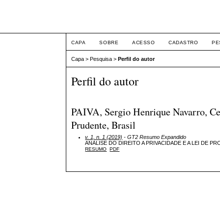
FÓRUM DE DIREITO 
CAPA
SOBRE
ACESSO
CADASTRO
PE
Capa
>
Pesquisa
>
Perfil do autor
Perfil do autor
PAIVA, Sergio Henrique Navarro, Cen
Prudente, Brasil
v. 1, n. 1 (2019)
- GT2 Resumo Expandido
ANÁLISE DO DIREITO A PRIVACIDADE E A LEI DE 
RESUMO
PDF