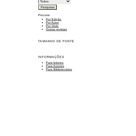
Procurar
Por Edição
Por Autor
Por título
Outras revistas
TAMANHO DE FONTE
INFORMAÇÕES
Para leitores
Para Autores
Para Bibliotecários