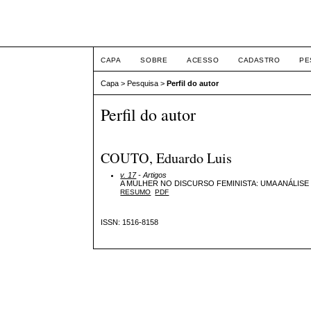
Intertemas ISSN 1516-
CAPA
SOBRE
ACESSO
CADASTRO
PE
Capa
>
Pesquisa
>
Perfil do autor
Perfil do autor
COUTO, Eduardo Luis
v. 17
- Artigos
A MULHER NO DISCURSO FEMINISTA: UMA ANÁLIS
RESUMO
PDF
ISSN: 1516-8158