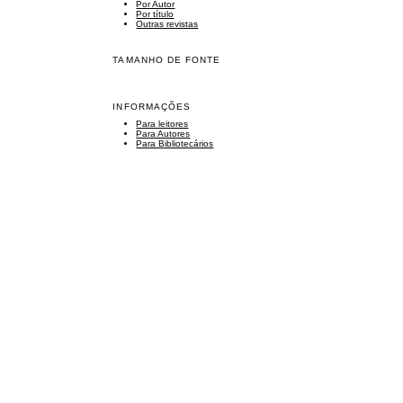
Por Autor
Por título
Outras revistas
TAMANHO DE FONTE
INFORMAÇÕES
Para leitores
Para Autores
Para Bibliotecários