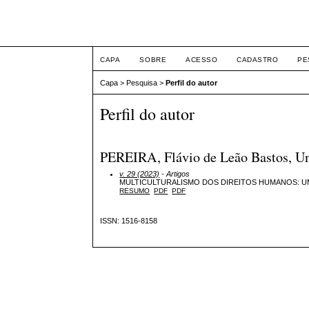
Intertemas ISSN 1516-
CAPA
SOBRE
ACESSO
CADASTRO
PE
Capa
>
Pesquisa
>
Perfil do autor
Perfil do autor
PEREIRA, Flávio de Leão Bastos, Un
v. 29 (2023)
- Artigos
MULTICULTURALISMO DOS DIREITOS HUMANOS: UMA
RESUMO
PDF
PDF
ISSN: 1516-8158