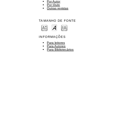
Por Autor
Por título
Outras revistas
TAMANHO DE FONTE
INFORMAÇÕES
Para leitores
Para Autores
Para Bibliotecários