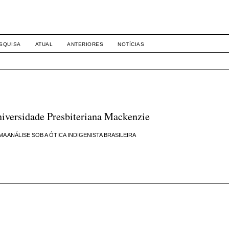
8158
SQUISA
ATUAL
ANTERIORES
NOTÍCIAS
iversidade Presbiteriana Mackenzie
 ANÁLISE SOB A ÓTICA INDIGENISTA BRASILEIRA