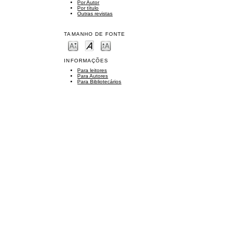
Por Autor
Por título
Outras revistas
TAMANHO DE FONTE
INFORMAÇÕES
Para leitores
Para Autores
Para Bibliotecários