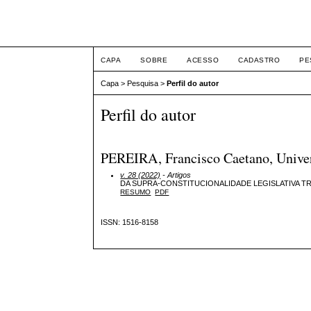
Intertemas ISSN 1516-
CAPA
SOBRE
ACESSO
CADASTRO
PE
Capa
>
Pesquisa
>
Perfil do autor
Perfil do autor
PEREIRA, Francisco Caetano, Univer
v. 28 (2022)
- Artigos
DA SUPRA-CONSTITUCIONALIDADE LEGISLATIVA T
RESUMO
PDF
ISSN: 1516-8158