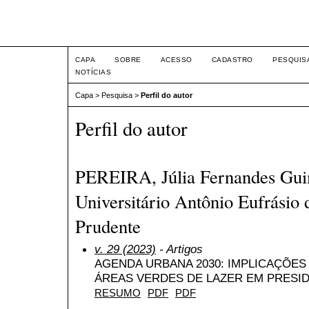
Intertemas ISSN 1516-815
CAPA
SOBRE
ACESSO
CADASTRO
PESQUIS
NOTÍCIAS
Capa
>
Pesquisa
>
Perfil do autor
Perfil do autor
PEREIRA, Júlia Fernandes Gui
Universitário Antônio Eufrásio 
Prudente
v. 29 (2023)
- Artigos
AGENDA URBANA 2030: IMPLICAÇÕES
ÁREAS VERDES DE LAZER EM PRESI
RESUMO
PDF
PDF