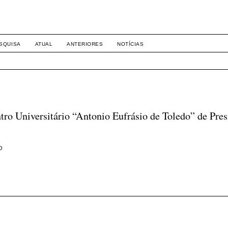
8158
SQUISA
ATUAL
ANTERIORES
NOTÍCIAS
tro Universitário “Antonio Eufrásio de Toledo” de Pres
O