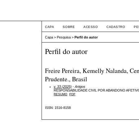
Intertemas ISSN 1516-
CAPA
SOBRE
ACESSO
CADASTRO
PE
Capa
>
Pesquisa
>
Perfil do autor
Perfil do autor
Freire Pereira, Kemelly Nalanda, Cen
Prudente., Brasil
v. 33 (2025)
- Artigos
RESPONSABILIDADE CIVIL POR ABANDONO AFETIV
RESUMO
PDF
ISSN: 1516-8158