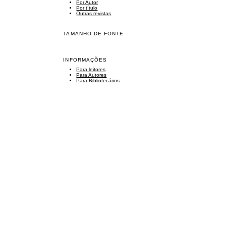
Por Autor
Por título
Outras revistas
TAMANHO DE FONTE
INFORMAÇÕES
Para leitores
Para Autores
Para Bibliotecários