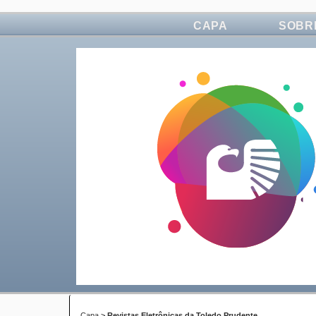
CAPA
SOBR
Capa
>
Revistas Eletrônicas da Toledo Prudente