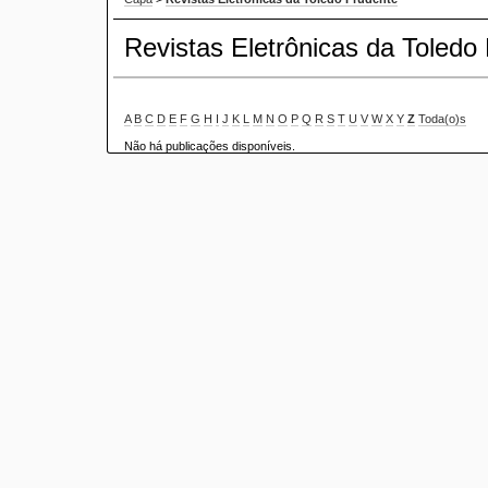
Revistas Eletrônicas da Toledo
A
B
C
D
E
F
G
H
I
J
K
L
M
N
O
P
Q
R
S
T
U
V
W
X
Y
Z
Toda(o)s
Não há publicações disponíveis.