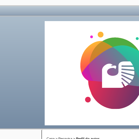
Capa
>
Pesquisa
>
Perfil do autor