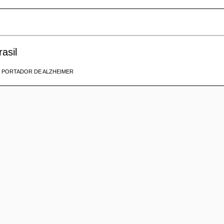
asil
O PORTADOR DE ALZHEIMER