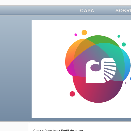
CAPA
SOBR
Capa
>
Pesquisa
>
Perfil do autor