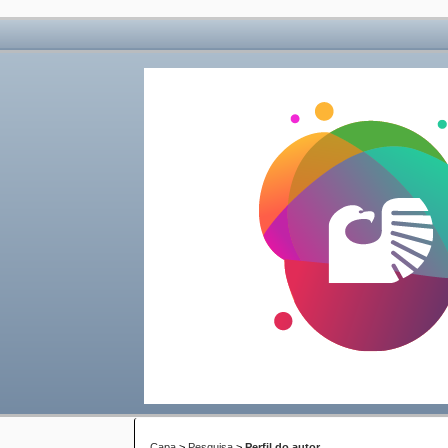
Capa
>
Pesquisa
>
Perfil do autor