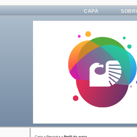
CAPA
SOBR
Capa
>
Pesquisa
>
Perfil do autor