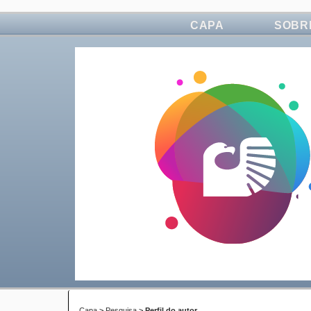
CAPA
SOBR
Capa
>
Pesquisa
>
Perfil do autor