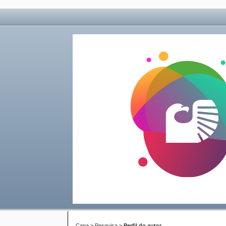
Capa
>
Pesquisa
>
Perfil do autor