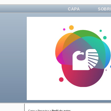
CAPA
SOBR
Capa
>
Pesquisa
>
Perfil do autor