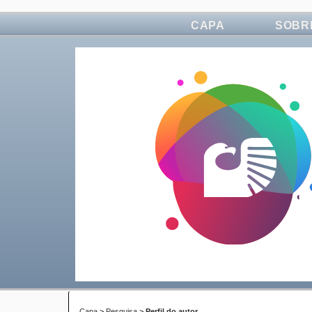
CAPA
SOBR
Capa
>
Pesquisa
>
Perfil do autor