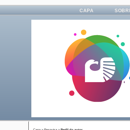
CAPA
SOBR
Capa
>
Pesquisa
>
Perfil do autor