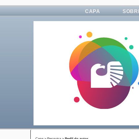
CAPA
SOBR
Capa
>
Pesquisa
>
Perfil do autor