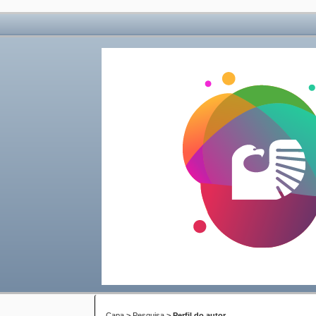
Capa
>
Pesquisa
>
Perfil do autor