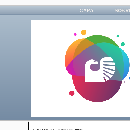
CAPA
SOBR
Capa
>
Pesquisa
>
Perfil do autor