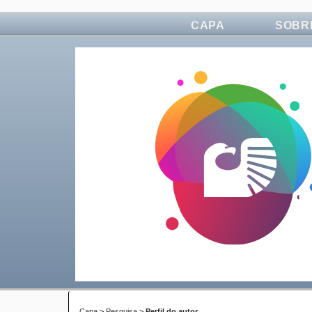
CAPA
SOBR
Capa
>
Pesquisa
>
Perfil do autor