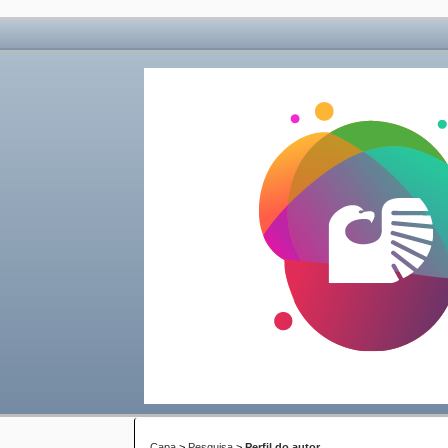
Capa
>
Pesquisa
>
Perfil do autor