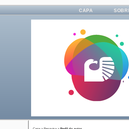
CAPA
SOBR
Capa
>
Pesquisa
>
Perfil do autor