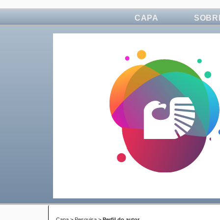
CAPA
SOBR
Capa
>
Pesquisa
>
Perfil do autor