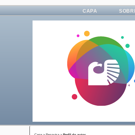
CAPA
SOBR
Capa
>
Pesquisa
>
Perfil do autor