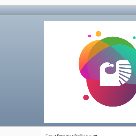
Capa
>
Pesquisa
>
Perfil do autor