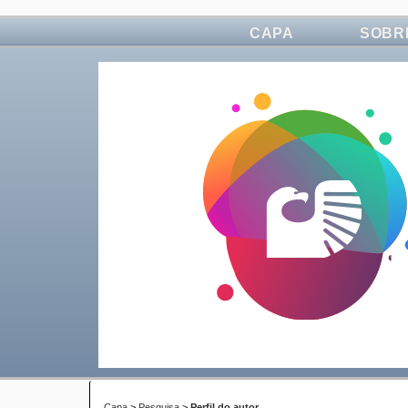
CAPA
SOBR
Capa
>
Pesquisa
>
Perfil do autor