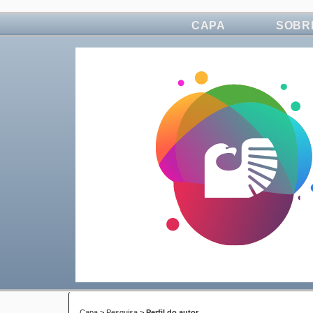
CAPA
SOBR
Capa
>
Pesquisa
>
Perfil do autor