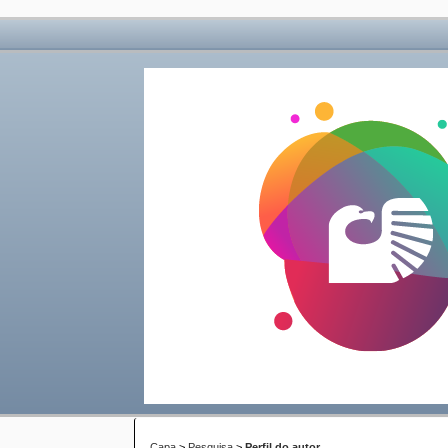
Capa
>
Pesquisa
>
Perfil do autor