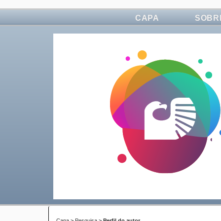
CAPA
SOBR
Capa
>
Pesquisa
>
Perfil do autor