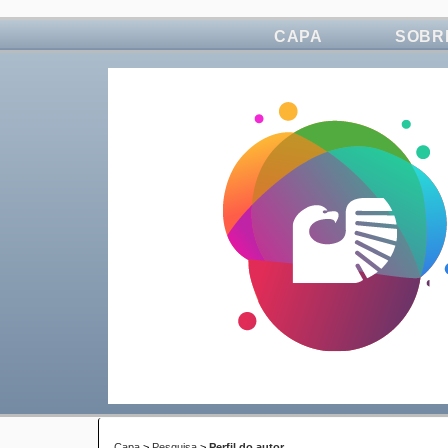
CAPA
SOBR
Capa
>
Pesquisa
>
Perfil do autor