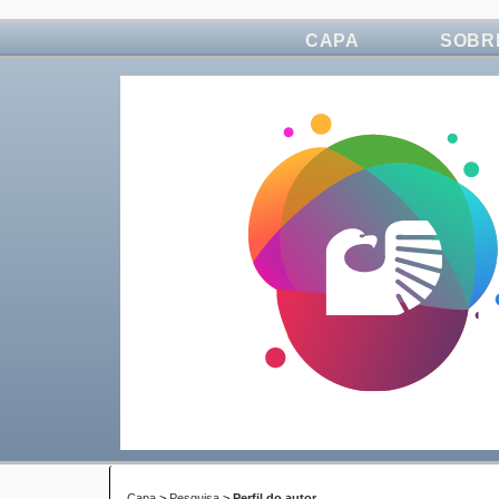
CAPA
SOBR
Capa
>
Pesquisa
>
Perfil do autor