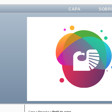
CAPA
SOBR
Capa
>
Pesquisa
>
Perfil do autor