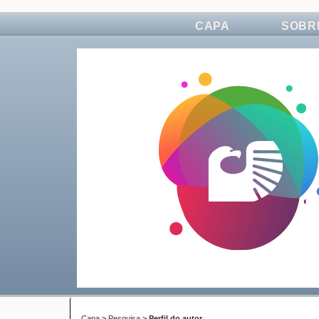
CAPA
SOBR
Capa
>
Pesquisa
>
Perfil do autor