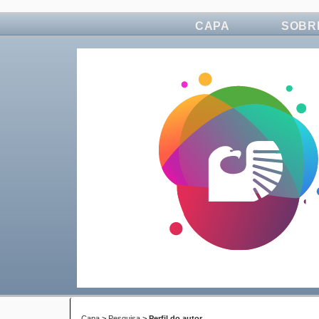
CAPA
SOBR
Capa
>
Pesquisa
>
Perfil do autor