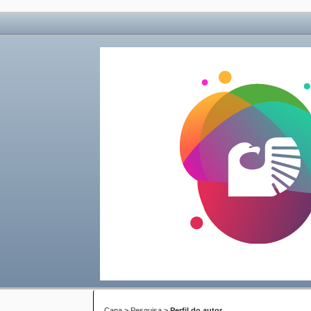
Capa
>
Pesquisa
>
Perfil do autor