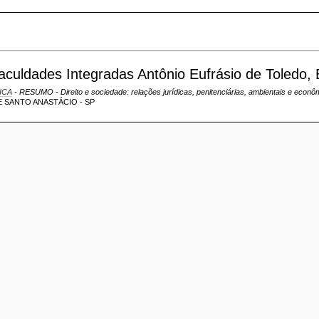
culdades Integradas Antônio Eufrásio de Toledo, B
FICA
- RESUMO - Direito e sociedade: relações jurídicas, penitenciárias, ambientais e econô
E SANTO ANASTÁCIO - SP