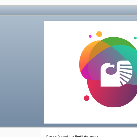
Capa
>
Pesquisa
>
Perfil do autor