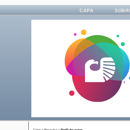
CAPA
SOBR
Capa
>
Pesquisa
>
Perfil do autor