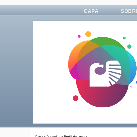
CAPA
SOBR
Capa
>
Pesquisa
>
Perfil do autor