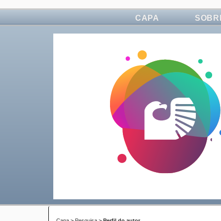
CAPA
SOBR
Capa
>
Pesquisa
>
Perfil do autor