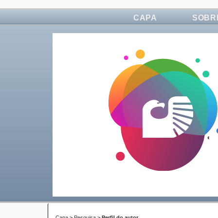
CAPA
SOBR
Capa
>
Pesquisa
>
Perfil do autor