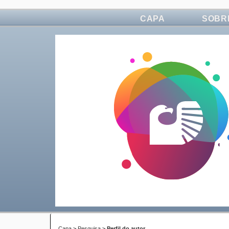
CAPA
SOBR
Capa
>
Pesquisa
>
Perfil do autor