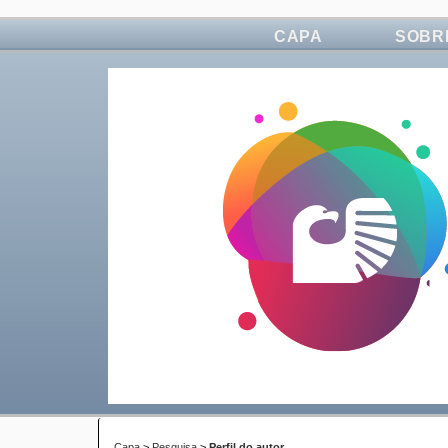
CAPA
SOBR
Capa
>
Pesquisa
>
Perfil do autor