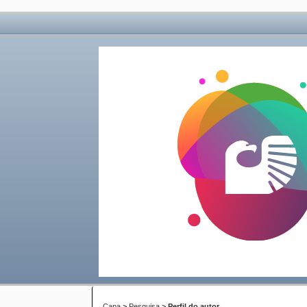
Capa
>
Pesquisa
>
Perfil do autor