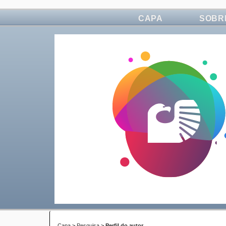
CAPA
SOBR
Capa
>
Pesquisa
>
Perfil do autor