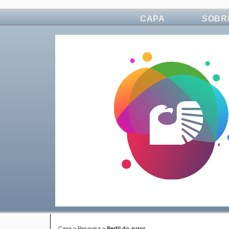
CAPA
SOBR
Capa
>
Pesquisa
>
Perfil do autor