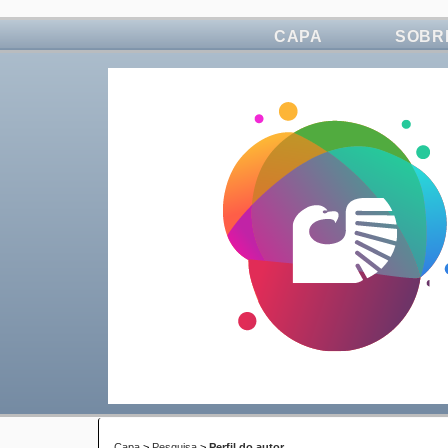
CAPA
SOBR
Capa
>
Pesquisa
>
Perfil do autor